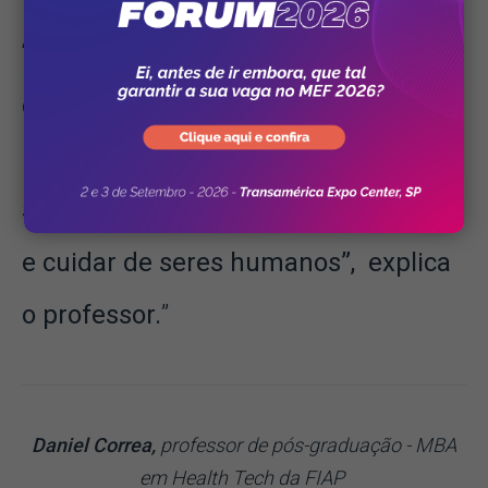
“Vamos deixar a tecnologia fazer o
que é repetível, burocrático e
mecânico para que o profissional da
Saúde tenha mais tempo em acolher
e cuidar de seres humanos”,
explica
o professor.
Daniel Correa,
professor de pós-graduação - MBA
em Health Tech da FIAP