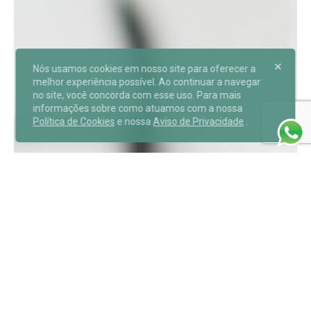
Nós usamos cookies em nosso site para oferecer a
melhor experiência possível. Ao continuar a navegar
no site, você concorda com esse uso. Para mais
informações sobre como atuamos com a nossa
Política de Cookies
e nossa
Aviso de Privacidade
.