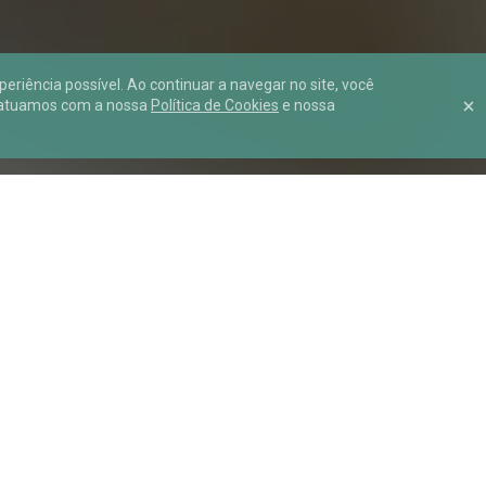
riência possível. Ao continuar a navegar no site, você
 atuamos com a nossa
Política de Cookies
e nossa
Gestão de saúde eficient
is e cidadãos
tendo
a tecnologia como
principal
aliada
n
a