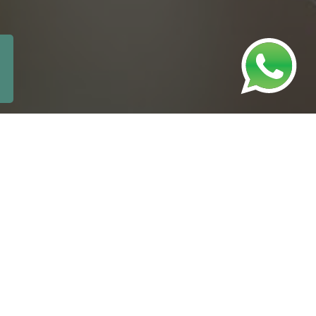
e
otimiza
ção
d
a gestão
da saúde