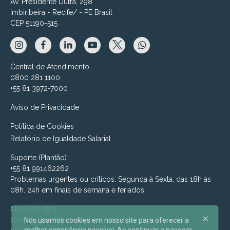
Av. Presidente Dutra, 298
Imbiribeira - Recife/ - PE Brasil
CEP 51190-515
Central de Atendimento
0800 281 1100
+55 81 3972-7000
Aviso de Privacidade
Política de Cookies
Relatório de Igualdade Salarial
Suporte (Plantão)
+55 81 991462262
Problemas urgentes ou críticos: Segunda à Sexta, das 18h às
08h. 24h em finais de semana e feriados
Canal de ética
canalmv@relatoconfidencial.com.br
Nós usamos cookies em nosso site para oferecer a