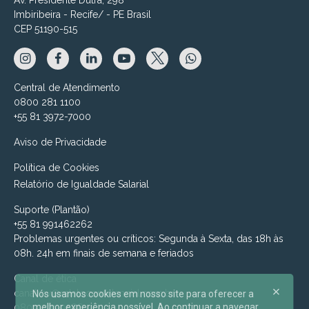
Imbiribeira - Recife/ - PE Brasil
CEP 51190-515
Central de Atendimento
0800 281 1100
+55 81 3972-7000
Aviso de Privacidade
Política de Cookies
Relatório de Igualdade Salarial
Suporte (Plantão)
+55 81 991462262
Problemas urgentes ou críticos: Segunda à Sexta, das 18h às
08h. 24h em finais de semana e feriados
Canal de ética
canalmv@relatoconfidencial.com.br
Nós usamos cookies em nosso site para oferecer a
melhor experiência possível. Ao continuar a navegar
0800-721-9588