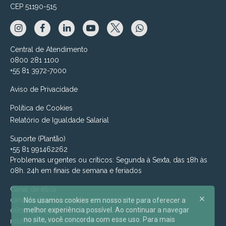
CEP 51190-515
Central de Atendimento
0800 281 1100
+55 81 3972-7000
Aviso de Privacidade
Política de Cookies
Relatório de Igualdade Salarial
Suporte (Plantão)
+55 81 991462262
Problemas urgentes ou críticos: Segunda à Sexta, das 18h às
08h. 24h em finais de semana e feriados
Canal de ética
canalmv@relatoconfidencial.com.br
Nós usamos cookies em nosso site para oferecer a
melhor experiência possível. Ao continuar a navegar
0800-721-9588
no site, você concorda com esse uso. Para mais
relatoconfidencial.com.br/mv