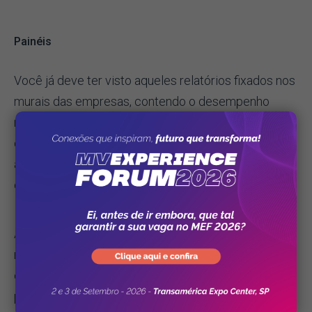
Painéis
Você já deve ter visto aqueles relatórios fixados nos
murais das empresas, contendo o desempenho
mensal de todos os funcionários por meio da
comparação de metas, tempo médio de
atendimento, avaliações de clientes ou pacientes,
entre outros referenciais, certo?
Até a chegada da era da informação, esse era o jeito
mais puro de usar a gestão à vista. Hoje em dia,
entretanto, existem meios (muito mais eficientes)
para divulgar dados corporativos — como o que