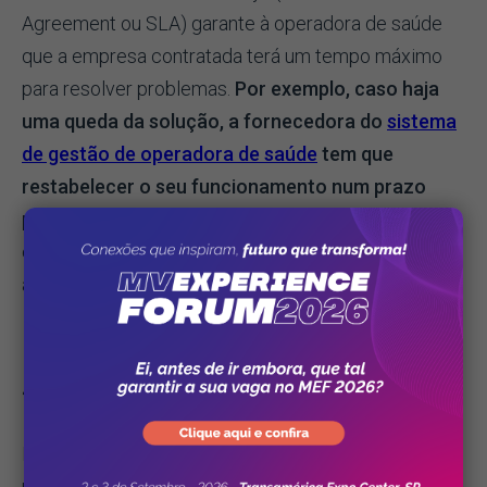
Agreement ou SLA) garante à operadora de saúde
que a empresa contratada terá um tempo máximo
para resolver problemas.
Por exemplo, caso haja
uma queda da solução, a fornecedora do
sistema
de gestão de operadora de saúde
tem que
restabelecer o seu funcionamento num prazo
para oferecer pré-estabelecido no SLA.
Quando
essa informação não está em contrato, o cliente
arrisca entrar na fila de atendimento.
4 - Envolvimento dos colaboradores
Integrar todos os membros da organização no
processo de implantação do sistema de gestão é