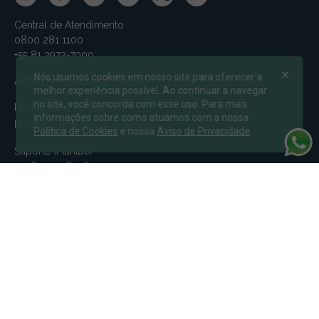
Central de Atendimento
0800 281 1100
+55 81 3972-7000
Nós usamos cookies em nosso site para oferecer a
Aviso de Privacidade
melhor experiência possível. Ao continuar a navegar
no site, você concorda com esse uso. Para mais
Política de Cookies
informações sobre como atuamos com a nossa
Relatório de Igualdade Salarial
Política de Cookies
e nossa
Aviso de Privacidade
.
Suporte (Plantão)
+55 81 991462262
Problemas urgentes ou críticos: Segunda à Sexta, das 18h às
08h. 24h em finais de semana e feriados
Canal de ética
canalmv@relatoconfidencial.com.br
0800-721-9588
relatoconfidencial.com.br/mv