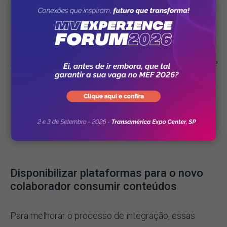
instituição.
“Vale a pena incluir nesse material mensagens dos
novos colegas de equipe, com uma lista de e-mails e
telefones úteis, além de um livreto com o que eu
chamo de ‘cadeia de ajuda’, que indica quem é o
profissional adequado para resolver cada dúvida”
,
completa o especialista.
Disponibilizar plataformas para o novo
colaborador consumir conteúdos
Para melhorar o processo de integração, essas