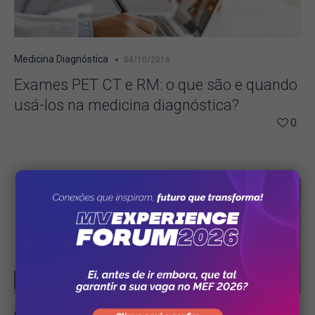
Medicina Diagnóstica
04/10/2016
Exames PET CT e RM: o que são e quando
usá-los na medicina diagnóstica?
0