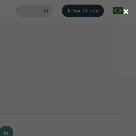
×
Já Sou Cliente