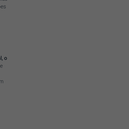
ões
l, o
re
um