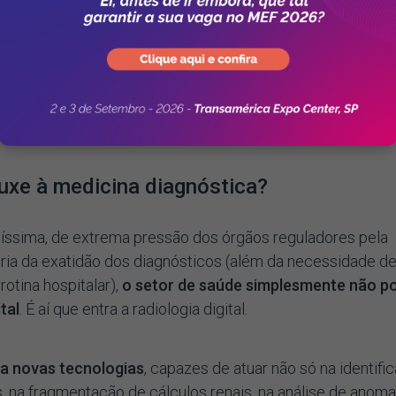
rouxe à medicina diagnóstica?
íssima, de extrema pressão dos órgãos reguladores pela
ria da exatidão dos diagnósticos (além da necessidade d
otina hospitalar),
o setor de saúde simplesmente não p
tal
. É aí que entra a radiologia digital.
ara novas tecnologias
, capazes de atuar não só na identifi
 na fragmentação de cálculos renais, na análise de anoma