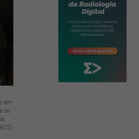
n, em
e se
ia
PECT)