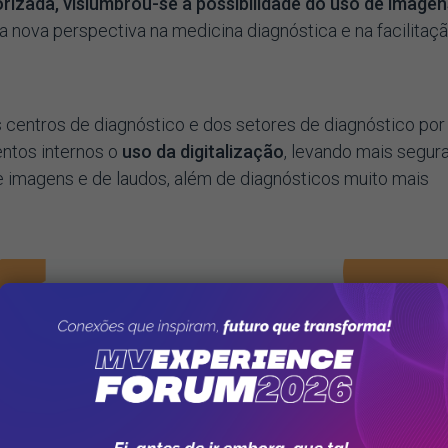
izada, vislumbrou-se a possibilidade do uso de imagen
ma nova perspectiva na medicina diagnóstica e na facilitaç
s centros de diagnóstico e dos setores de diagnóstico por
ntos internos o
uso da digitalização
, levando mais segur
e imagens e de laudos, além de diagnósticos muito mais