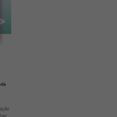
e
ode
cação
lias