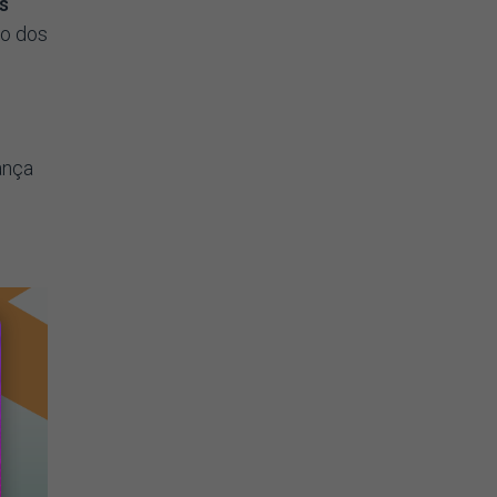
s
ão dos
ança