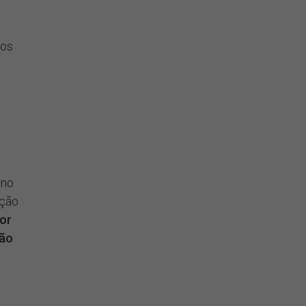
dos
rno
ação
or
não