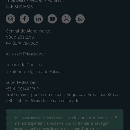
Imbiribeira - Recife/ - PE Brasil
CEP 51190-515
Central de Atendimento
0800 281 1100
+55 81 3972-7000
Aviso de Privacidade
Política de Cookies
Relatório de Igualdade Salarial
Suporte (Plantão)
+55 81 991462262
Problemas urgentes ou críticos: Segunda à Sexta, das 18h às
08h. 24h em finais de semana e feriados
Canal de ética
canalmv@relatoconfidencial.com.br
Nós usamos cookies em nosso site para oferecer a
melhor experiência possível. Ao continuar a navegar
0800-721-9588
no site, você concorda com esse uso. Para mais
relatoconfidencial.com.br/mv