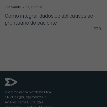
TI e Saúde
29/11/2018
Como integrar dados de aplicativos ao
prontuário do paciente
0
MV Informática Nordeste Ltda
CNPJ: 92.306.257/0007-80
Av. Presidente Dutra, 298