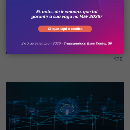
Institucional
15/02/2019
MV acompanha tendências em TI e Saúde
no HIMSS Global Conference & Exhibition
0