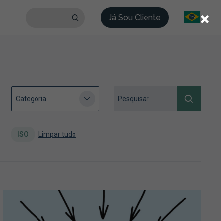
×
Já Sou Cliente
ISO
Limpar tudo