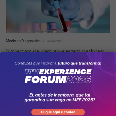
Medicina Diagnóstica
25/04/2019
Sistemas de gestão elevam padrões
em anatomia patológica
0