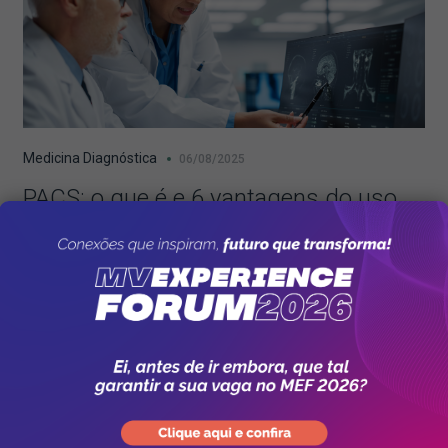
Medicina Diagnóstica
06/08/2025
PACS: o que é e 6 vantagens do uso
em instituições de saúde
8