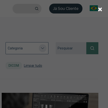
×
Já Sou Cliente
DICOM
Limpar tudo