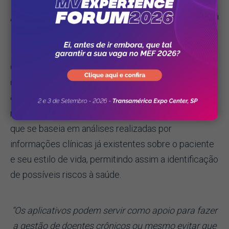
seja, em Saúde, entregar exatamente aquilo que o
paciente está procurando no momento certo”
, afirma
Sanchez.
O desenvolvimento da Saúde Digital por meio do
uso de aplicativos impacta na assistência.
A
evolução e o desenvolvimento dos aplicativos
refletem, também, na prática da
medicina preditiva
,
que se baseia em análises realizadas por
informações clínicas já existentes sobre o paciente
e seu estilo de vida, permitindo assim a identificação
de possíveis riscos à saúde.
“Os aplicativos podem servir como apoio para fazer
a gestão de doentes crônicos ou mesmo evitar que