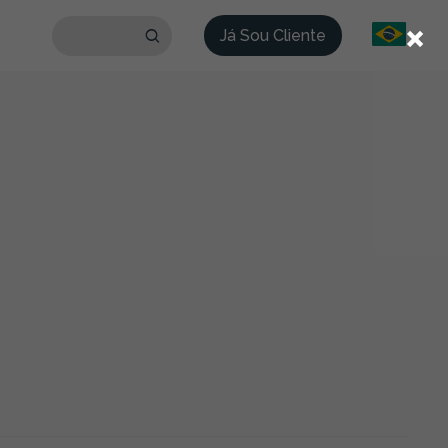
×
Já Sou Cliente