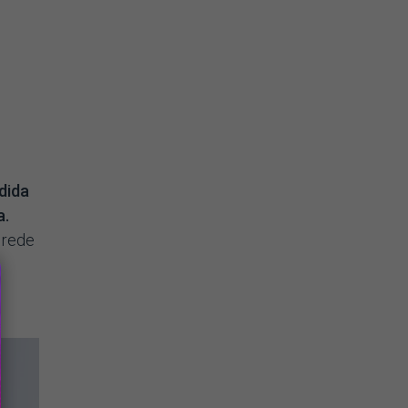
dida
a.
 rede