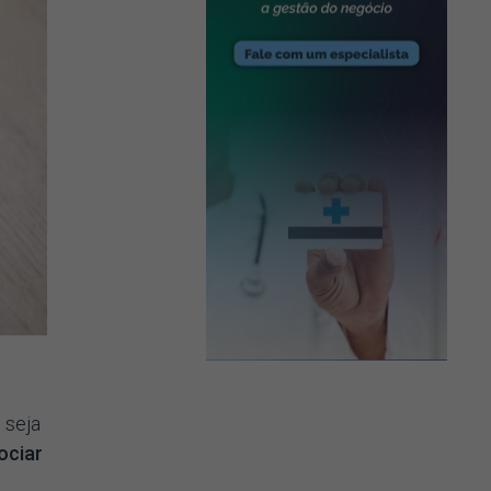
 seja
ociar