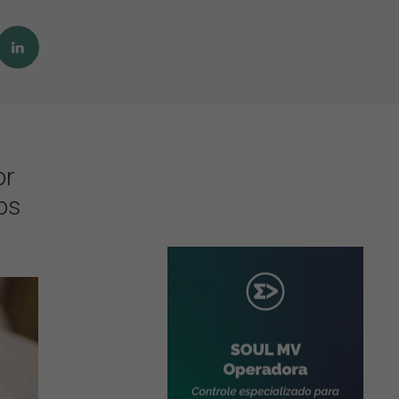
or
os