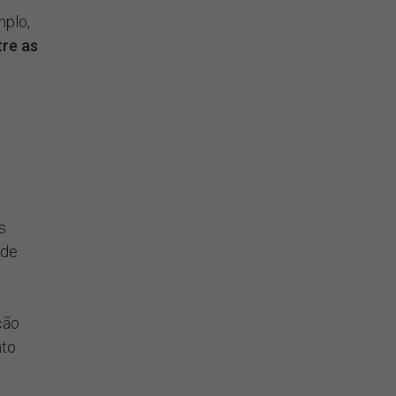
mplo,
tre as
s
 de
ção
to.