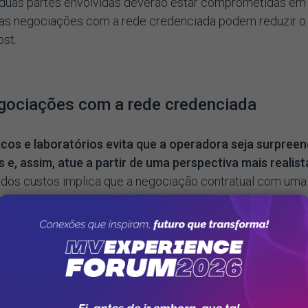
as duas partes envolvidas deverão estar comprometidas em
 as negociações com a rede credenciada podem reduzir o
st.
egociações com a rede credenciada
icos e laboratórios evita que a operadora seja surpreen
, assim, atue a partir de uma perspectiva mais realist
o dos custos implica que a negociação contratual com uma
nte, esclarecendo cláusulas para evitar posteriores