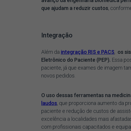
avanço da engenharia biomédica perm
que ajudam a reduzir custos
, conforme
Integração
Além da
integração RIS e PACS
,
os si
Eletrônico do Paciente (PEP).
Essa pos
paciente, já que exames de imagem ta
novos pedidos.
O uso dessas ferramentas na medicin
laudos
, que proporciona aumento da pr
paciente e redução de custos de assist
excelência a localidades mais afastad
com profissionais capacitados e equi