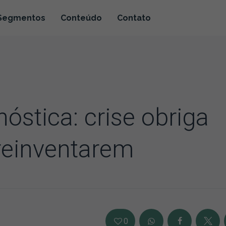
Segmentos
Conteúdo
Contato
óstica: crise obriga
 reinventarem
0