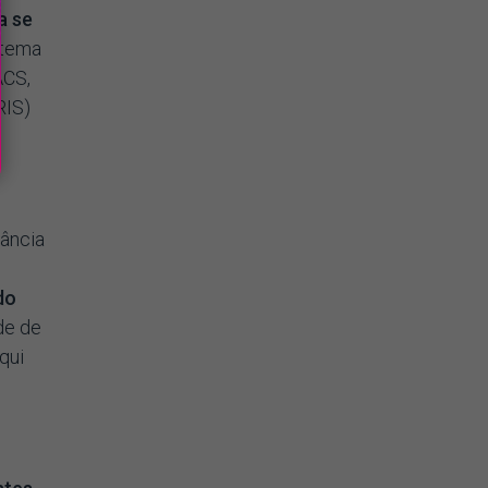
a se
stema
ACS,
RIS)
ância
do
de de
qui