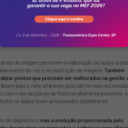
xiliar gestores de centros de diagnóstico por imagem 
a avaliação da especialista. Isso porque, com o uso do Si
gens (Picture Archiving and Communication System — P
formações de Radiologia (Radiology Information System — 
neira como se opera o centro de diagnóstico, com
m perder a qualidade do atendimento.
ames de imagem, permitem a elaboração de laudos a dist
hecimento de voz e reconstrução de imagens.
Também
ocalizar pontos que precisam ser melhorados na gestão 
ribuem para o meio ambiente, pois não há mais necessida
o com o uso de placas de fósforos altamente poluentes. A
s todos os dados ficam armazenados digitalmente.
os de diagnóstico,
mas a evolução proporcionada pelo