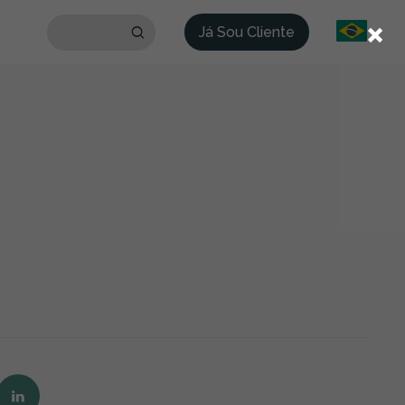
×
Já Sou Cliente