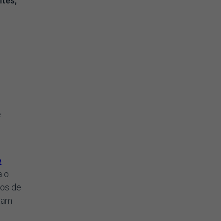
tes,
e
e
a o
ços de
ntam