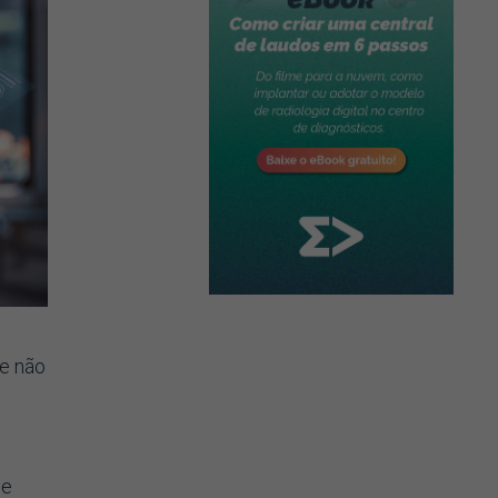
de não
de