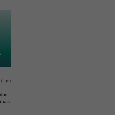
m é um
 dos
 mais