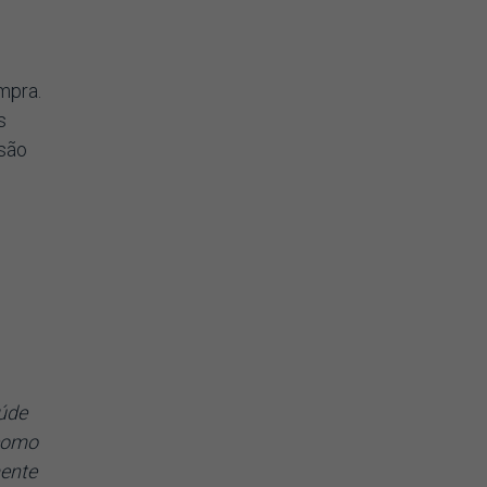
mpra.
s
 são
aúde
 como
mente