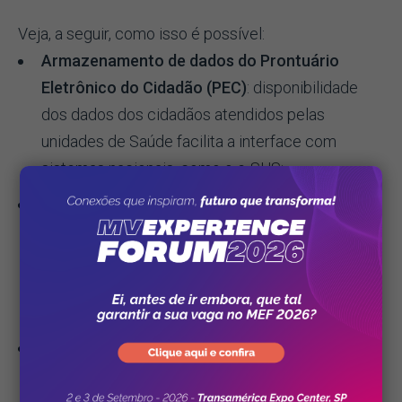
Veja, a seguir, como isso é possível:
Armazenamento de dados do Prontuário
Eletrônico do Cidadão (PEC)
: disponibilidade
dos dados dos cidadãos atendidos pelas
unidades de Saúde facilita a interface com
sistemas nacionais, como o e-SUS;
Armazenamento de dados do Programa Saúde
da Família (PSF)
: a nuvem possibilita o uso de
dispositivos móveis, como tablets e
smartphones, conectados aos sistemas das
unidades de Saúde de referência;
Controle da Central de Regulação:
com os
dados na nuvem, a implantação do sistema que
monitora a disponibilidade de vagas em