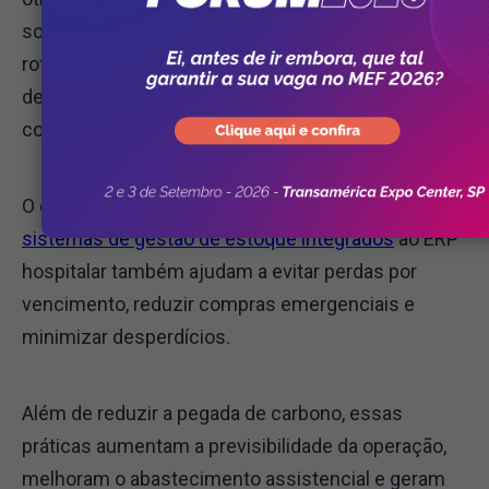
soluções de gestão logística permitem planejar
rotas mais eficientes, reduzir deslocamentos
desnecessários e diminuir consumo de
combustível e emissões.
O controle inteligente de suprimentos, com
sistemas de gestão de estoque integrados
ao ERP
hospitalar também ajudam a evitar perdas por
vencimento, reduzir compras emergenciais e
minimizar desperdícios.
Além de reduzir a pegada de carbono, essas
práticas aumentam a previsibilidade da operação,
melhoram o abastecimento assistencial e geram