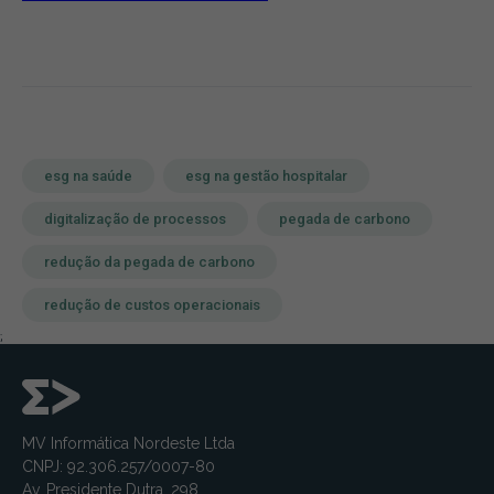
esg na saúde
esg na gestão hospitalar
digitalização de processos
pegada de carbono
redução da pegada de carbono
redução de custos operacionais
;
MV Informática Nordeste Ltda
CNPJ: 92.306.257/0007-80
Av. Presidente Dutra, 298