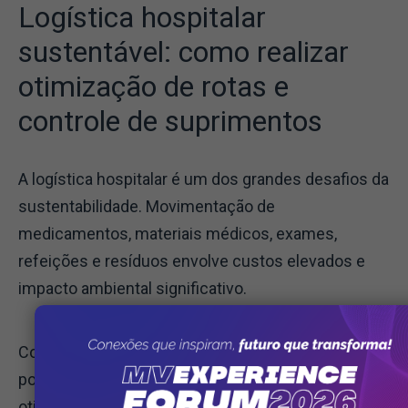
Logística hospitalar
sustentável: como realizar
otimização de rotas e
controle de suprimentos
A logística hospitalar é um dos grandes desafios da
sustentabilidade. Movimentação de
medicamentos, materiais médicos, exames,
refeições e resíduos envolve custos elevados e
impacto ambiental significativo.
Com o apoio de sistemas digitais integrados, é
possível transformar esse cenário através da
otimização de rotas e processos. Atualmente,