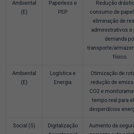
Ambiental
Paperless e
Redução drásti
(E)
PEP
consumo de papel e
eliminação de re
administrativos e
demanda po
transporte/armaze
físico.
Ambiental
Logística e
Otimização de rot
(E)
Energia
redução de emiss
CO2 e monitoram
tempo real para e
desperdícios energ
Social (S)
Digitalização
Aumento da segur