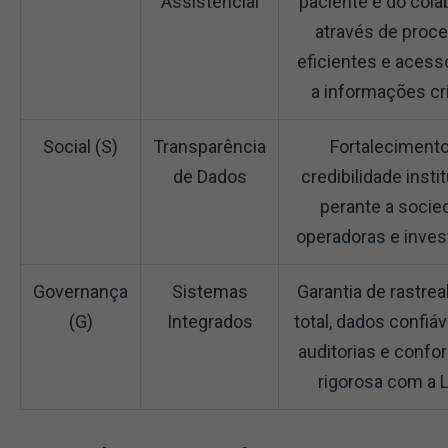
Assistencial
paciente e do cola
através de proc
eficientes e acess
a informações crí
Social (S)
Transparência
Fortalecimento
de Dados
credibilidade insti
perante a socie
operadoras e inves
Governança
Sistemas
Garantia de rastrea
(G)
Integrados
total, dados confiáv
auditorias e confo
rigorosa com a 