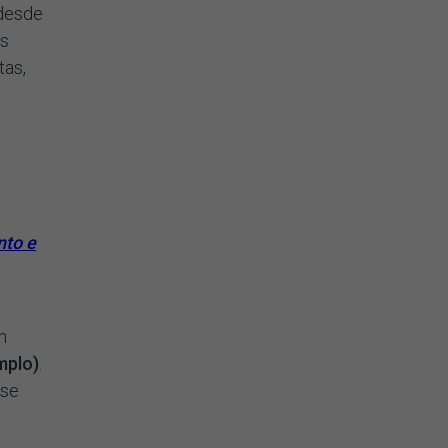
 desde
os
tas,
nto e
m
mplo)
.
 se