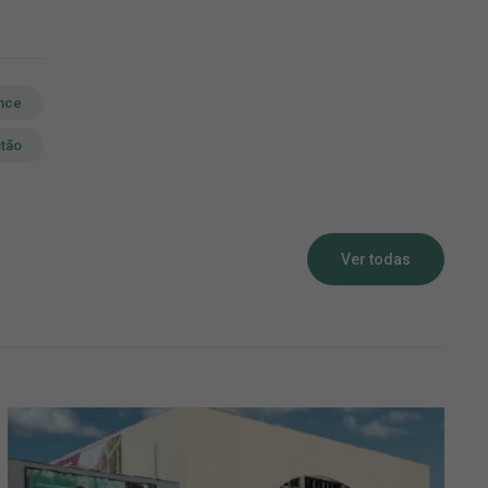
ence
tão
Ver todas