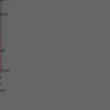
dade,
e
odo
entas
e
o
tam