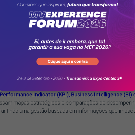
m diversas soluções para responder com eficiência, agili
idades de gestão da informação, hospitais, clínicas e
processos e garantem maior eficiência para a conquista d
adrões previamente definidos.
e não se avalia setores isoladamente e, sim, todos de m
estão Estratégica da MV
as instituições de saúde têm
dores assistenciais, administrativos e financeiros
para
ados com a visão e a estratégia institucional. Com ferram
erformance Indicator (KPI), Business Intelligence (BI) 
cessam mapas estratégicos e comparações de desempenh
arantindo uma gestão baseada em informações que impac