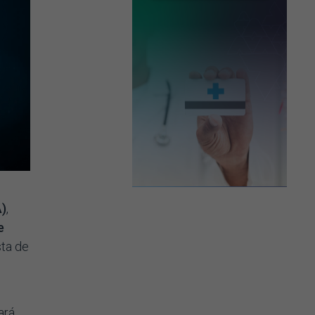
A)
,
e
sta de
ará