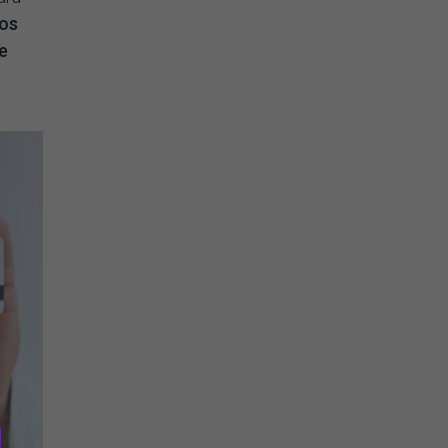
nos
e