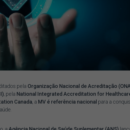
ditados pela
Organização Nacional de Acreditação (ON
I)
, pela
National Integrated Accreditation for Healthcar
tation Canada
, a
MV é referência nacional
para a conqui
saúde.
o, a
Agência Nacional de Saúde Suplementar (ANS)
lanç