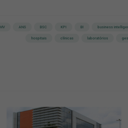
MV
ANS
BSC
KPI
BI
business intellig
hospitais
clínicas
laboratórios
ges