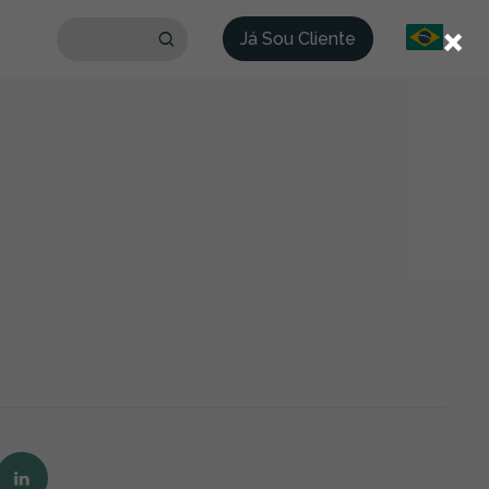
×
Já Sou Cliente