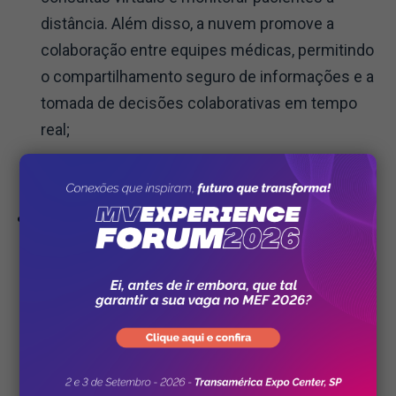
distância. Além disso, a nuvem promove a
colaboração entre equipes médicas, permitindo
o compartilhamento seguro de informações e a
tomada de decisões colaborativas em tempo
real;
Inovação e análise avançada de dados:
Com a
crescente quantidade de dados gerados no
setor de saúde, a análise avançada de
informações tornou-se uma ferramenta
essencial para melhorar os resultados dos
pacientes e otimizar os processos clínicos. A
nuvem oferece uma plataforma escalável e