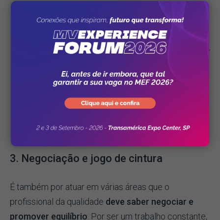
"Como ele não é especialista em todas as áreas,
precisa compartilhar conhecimento e ter alta
capacidade de se comunicar. Deve, ainda, trabalhar
em conjunto com outros gestores para que os
profissionais que atendem diretamente o paciente
alcancem um trabalho de qualidade que é
percebido pelo cliente"
, argumenta a especialista.
3. Negociação e jogo de cintura
É também por atuar em várias áreas que o
profissional da qualidade
deve saber negociar e
promover equilíbrio
. Por ser um trabalho constante,