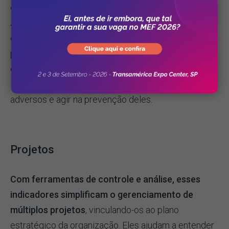
contínua de todos os processos da instituição
.
Além de conseguir identificar ações não registradas
e oportunidades de melhoria, esse indicador
possibilita a análise e o tratamento da causa raiz das
ocorrências. Ou seja, essa análise permite à
instituição se antecipar aos prováveis eventos
adversos e agir na prevenção deles.
Projetos
Com ferramentas de controle e análise, esses
indicadores simplificam o gerenciamento de
múltiplos projetos
, vinculando-os ao plano
estratégico da organização. Eles ajudam a entender