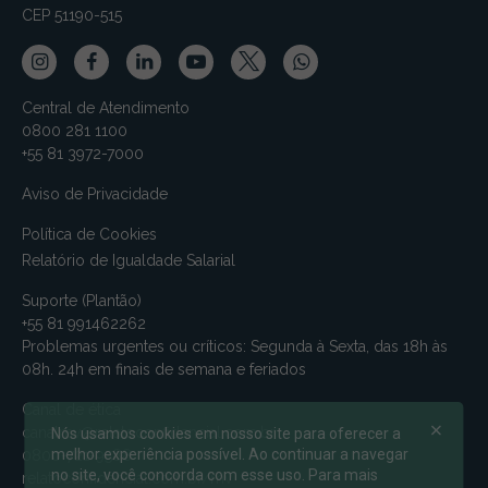
CEP 51190-515
Central de Atendimento
0800 281 1100
+55 81 3972-7000
Aviso de Privacidade
Política de Cookies
Relatório de Igualdade Salarial
Suporte (Plantão)
+55 81 991462262
Problemas urgentes ou críticos: Segunda à Sexta, das 18h às
08h. 24h em finais de semana e feriados
Canal de ética
canalmv@relatoconfidencial.com.br
Nós usamos cookies em nosso site para oferecer a
melhor experiência possível. Ao continuar a navegar
0800-721-9588
no site, você concorda com esse uso. Para mais
relatoconfidencial.com.br/mv