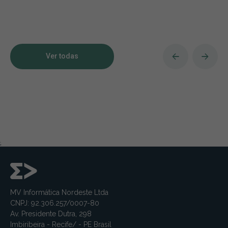
Ver todas
;
MV Informática Nordeste Ltda
CNPJ: 92.306.257/0007-80
Av. Presidente Dutra, 298
Imbiribeira - Recife/ - PE Brasil