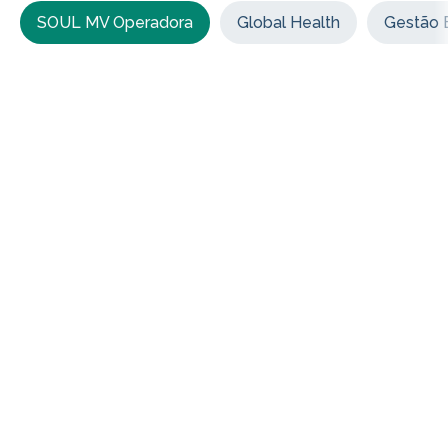
SOUL MV Operadora
Global Health
Gestão E