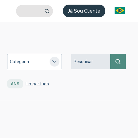
Já Sou Cliente
ANS
Limpar tudo