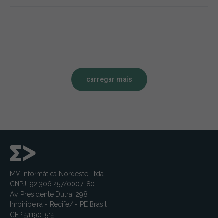
carregar mais
MV Informática Nordeste Ltda
CNPJ: 92.306.257/0007-80
Av. Presidente Dutra, 298
Imbiribeira - Recife/ - PE Brasil
CEP 51190-515