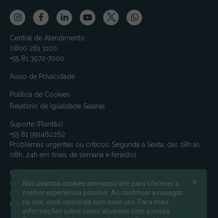
Central de Atendimento
0800 281 1100
+55 81 3972-7000
Aviso de Privacidade
Política de Cookies
Relatório de Igualdade Salarial
Suporte (Plantão)
+55 81 991462262
Problemas urgentes ou críticos: Segunda à Sexta, das 18h às
08h. 24h em finais de semana e feriados
Canal de ética
canalmv@relatoconfidencial.com.br
Nós usamos cookies em nosso site para oferecer a
melhor experiência possível. Ao continuar a navegar
0800-721-9588
no site, você concorda com esse uso. Para mais
relatoconfidencial.com.br/mv
informações sobre como atuamos com a nossa