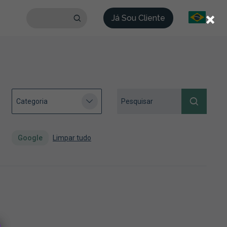
×
Já Sou Cliente
Google
Limpar tudo