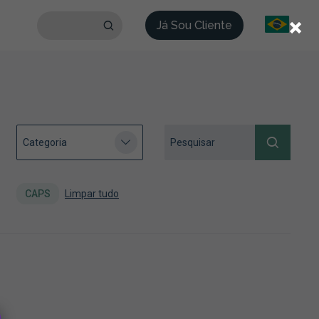
×
Já Sou Cliente
CAPS
Limpar tudo