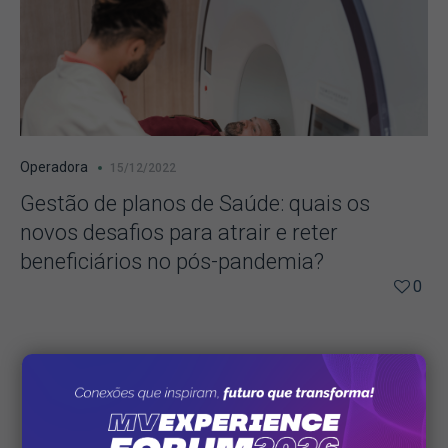
Operadora
15/12/2022
Gestão de planos de Saúde: quais os
novos desafios para atrair e reter
beneficiários no pós-pandemia?
0