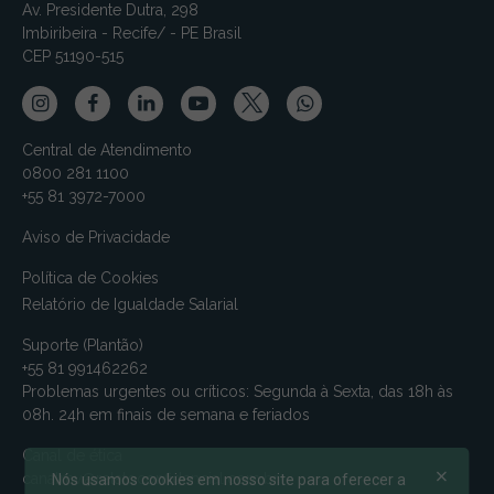
Av. Presidente Dutra, 298
Imbiribeira - Recife/ - PE Brasil
CEP 51190-515
Central de Atendimento
0800 281 1100
+55 81 3972-7000
Aviso de Privacidade
Política de Cookies
Relatório de Igualdade Salarial
Suporte (Plantão)
+55 81 991462262
Problemas urgentes ou críticos: Segunda à Sexta, das 18h às
08h. 24h em finais de semana e feriados
Canal de ética
canalmv@relatoconfidencial.com.br
Nós usamos cookies em nosso site para oferecer a