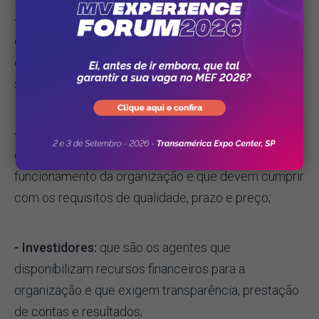
- Gestores:
que são os encarregados de planejar,
organizar, coordenar e avaliar os serviços de saúde
e que devem buscar a eficácia, a eficiência e a
sustentabilidade da organização;
- Fornecedores:
que são os parceiros que
oferecem produtos e serviços necessários para o
funcionamento da organização e que devem cumprir
com os requisitos de qualidade, prazo e preço;
- Investidores:
que são os agentes que
disponibilizam recursos financeiros para a
organização e que exigem transparência, prestação
de contas e resultados;