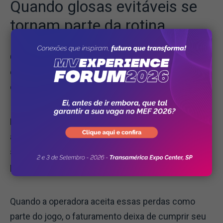
Quando glosas evitáveis se
tornam parte da rotina
Glosas sempre existirão, mas o problema começa
quando
glosas evitáveis passam a ser tratadas
como processos normais
.
Erros de cadastro, divergências contratuais,
ausência de documentos e falhas de conferência
são causas clássicas de glosas que poderiam ser
prevenidas com processos automatizados.
Quando a operadora aceita essas perdas como
parte do jogo, o faturamento deixa de cumprir seu