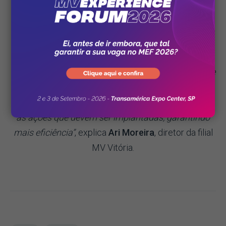
“Reunimos para a Secretaria de Saúde do Espírito
Santo em um único painel todas as informações
necessárias para a tomada de decisões. Os dados
apresentados pelo nosso sistema e as imagens que
retratam o andamento do atendimento nas
urgências desses hospitais conseguem direcionar
as ações que devem ser implantadas, garantindo
mais eficiência”
, explica
Ari Moreira
, diretor da filial
MV Vitória.