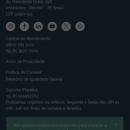
Av. Presidente Dutra, 298
Imbiribeira - Recife/ - PE Brasil
CEP 51190-515
Central de Atendimento
0800 281 1100
+55 81 3972-7000
Aviso de Privacidade
Política de Cookies
Relatório de Igualdade Salarial
Suporte (Plantão)
+55 81 991462262
Problemas urgentes ou críticos: Segunda à Sexta, das 18h às
08h. 24h em finais de semana e feriados
Canal de ética
canalmv@relatoconfidencial.com.br
Nós usamos cookies em nosso site para oferecer a