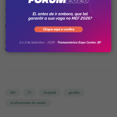
O Hospital Universitário de Taubaté tem 182 leitos e
exerce um papel importante no atendimento de
pacientes de todo o Vale do Paraíba e do Litoral
Norte do Estado de São Paulo e regiões.
O Serviço
Ambulatorial do Hospital chega a atender,
mensalmente, cerca de dez mil pacientes.
MV
TI
hospital
gestão
profissionais de saúde