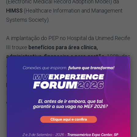
(Electronic Medical Record Adoption Model) da
HIMSS
(Healthcare Information and Management
Systems Society).
A implantação do PEP no Hospital da Unimed Recife
III trouxe
benefícios para área clínica,
administrativo-financeira e para gestão
. 100% dos
atendimentos são registrados no prontuário, tudo
assinado digitalmente com certificados digitais,
proporcionando a padronização dos processos,
integração das áreas e melhor acompanhamento
dos indicadores de desempenho da instituição.