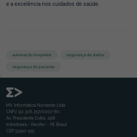
e a excelência nos cuidados de saúde.
automação hospitalar
segurança de dados
segurança do paciente
;
MV Informática Nordeste Ltda
CNPJ: 92.306.257/0007-80
Av. Presidente Dutra, 298
Imbiribeira - Recife/ - PE Brasil
CEP 51190-515