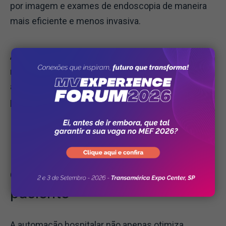
por imagem e exames de endoscopia de maneira
mais eficiente e menos invasiva.
Além disso, com a automação hospitalar, a análise
melhorada de imagens radiológicas já está
auxiliando na detecção precoce de doenças, com
precisão acima da média humana.
Impactos da robótica na
experiência e segurança do
paciente
A automação hospitalar não apenas otimiza