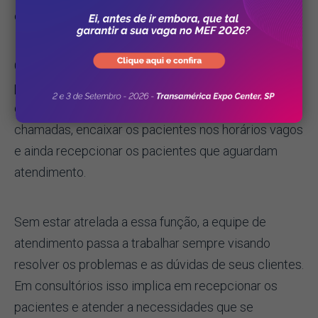
oferecer ao paciente.
Com o sistema de agendamento pelo telefone, as
pessoas ficam a mercê da capacidade de trabalho
da secretária, que tem que atender todas as
chamadas, encaixar os pacientes nos horários vagos
e ainda recepcionar os pacientes que aguardam
atendimento.
Sem estar atrelada a essa função, a equipe de
atendimento passa a trabalhar sempre visando
resolver os problemas e as dúvidas de seus clientes.
Em consultórios isso implica em recepcionar os
pacientes e atender a necessidades que se