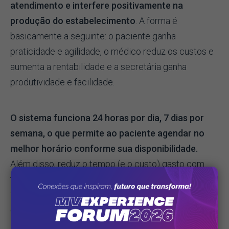
atendimento e interfere positivamente na
produção do estabelecimento
. A forma é
basicamente a seguinte: o paciente ganha
praticidade e agilidade, o médico reduz os custos e
aumenta a rentabilidade e a secretária ganha
produtividade e facilidade.
O sistema funciona 24 horas por dia, 7 dias por
semana, o que permite ao paciente agendar no
melhor horário conforme sua disponibilidade.
Além disso, reduz o tempo (e o custo) gasto com
telefonemas para as confirmações e avisos. Em
tempos de popularização de equipamentos
eletrônicos, como os smartphones e os notebooks,
isso se configura em ótima facilidade para se