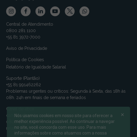
Central de Atendimento
0800 281 1100
+55 81 3972-7000
Aviso de Privacidade
Política de Cookies
Relatório de Igualdade Salarial
Suporte (Plantão)
+55 81 991462262
Problemas urgentes ou críticos: Segunda à Sexta, das 18h às
08h. 24h em finais de semana e feriados
Canal de ética
canalmv@relatoconfidencial.com.br
Nós usamos cookies em nosso site para oferecer a
melhor experiência possível. Ao continuar a navegar
0800-721-9588
no site, você concorda com esse uso. Para mais
relatoconfidencial.com.br/mv
informações sobre como atuamos com a nossa