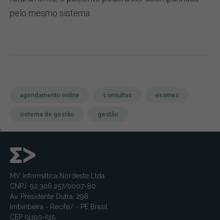
pelo mesmo sistema.
agendamento online
consultas
exames
sistema de gestão
gestão
;
MV Informática Nordeste Ltda
CNPJ: 92.306.257/0007-80
Av. Presidente Dutra, 298
Imbiribeira - Recife/ - PE Brasil
CEP 51190-515