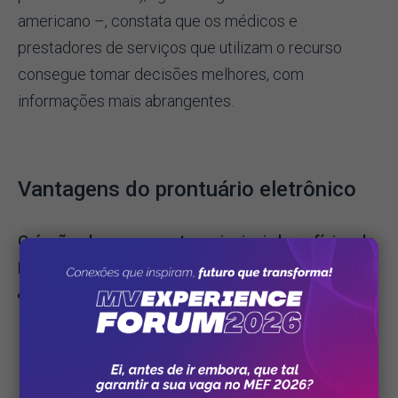
americano –, constata que os médicos e
prestadores de serviços que utilizam o recurso
consegue tomar decisões melhores, com
informações mais abrangentes.
Vantagens do prontuário eletrônico
O órgão elenca os quatro principais benefícios do
PEP:
1)
Informação completa e precisa
sobre a
saúde do paciente —
O que possibilita que,
durante consultas de rotina ou atendimentos
emergenciais, os cuidados de saúde mais