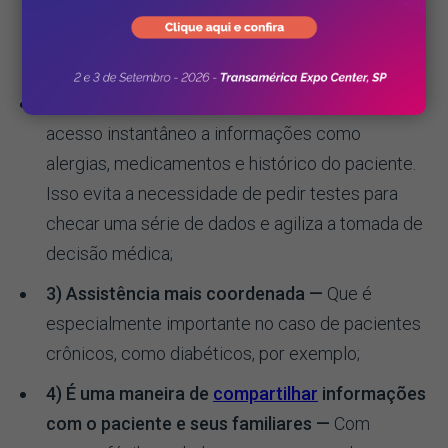
adequados possam ser providenciados,
considerando seu histórico e outros tratamentos
a que esteja se submetendo;
2)
Rapidez no atendimento
—
O PEP garante
acesso instantâneo a informações como
alergias, medicamentos e histórico do paciente.
Isso evita a necessidade de pedir testes para
checar uma série de dados e agiliza a tomada de
decisão médica;
3) Assistência mais coordenada —
Que é
especialmente importante no caso de pacientes
crônicos, como diabéticos, por exemplo;
4) É uma maneira de
compartilhar
informações
com o paciente e seus familiares —
Com