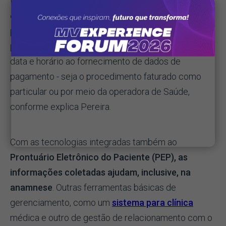
Integrados ao
agendamento online
,
esses apps
estimulam o próprio paciente a fazer todo o
processo que antes era realizado por
profissionais da instituição
, da escolha da melhor
data e horário ao fornecimento de dados de
pagamento - seja o procedimento faturado como
particular ou por meio da operadora de Saúde,
conforme explica Pereira.
Com as tecnologias integradas também ao
Prontuário Eletrônico do Paciente (PEP), as
informações coletadas ajudam, inclusive, na
anamnese
. Outras ferramentas básicas de
gerenciamento, como um
sistema para clínica
médica e outro de gestão de relacionamento com o