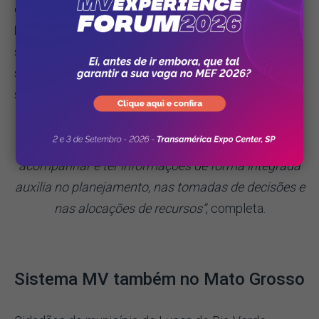
gestora do Núcleo de Saúde de Votuporanga
,
Ivonete Nascimento
, o ganho clínico no uso do
sistema MV está ligado também à possibilidade de
saber o que leva os cidadãos a procurarem os
serviços de saúde e entender suas necessidades.
“Em termos de gestão, a possibilidade de
acompanhar e ter informações de forma integrada
auxilia no planejamento, nas tomadas de decisões e
nas alocações de recursos”
, completa.
Sistema MV também no Mato Grosso