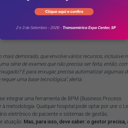
ecisam estar acessíveis nos sistemas de gestão e prontu
 subsídio essencial para a criação de um protocolo assist
sos;
 é estudar os processos de atendimento, como, por exemp
mais demorado, que envolve vários recursos, inclusive n
 uma série de exames que não precisa ser feita, então, co
enxugado? E para enxugar, precisa automatizar algumas 
e requer uma base tecnológica”
, alerta.
e-se integrar uma ferramenta de BPM (Business Process
à metodologia. Qualquer hospital pode optar por unir o L
rio eletrônico do paciente e sistemas de gestão,
de atuação.
Mas, para isso, deve saber: o gestor precisa,