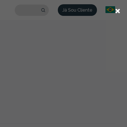
×
Já Sou Cliente