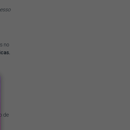
cesso
is no
icas.
o
o de