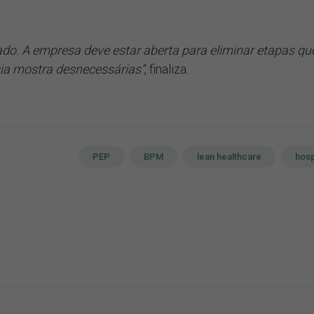
do. A empresa deve estar aberta para eliminar etapas qu
a mostra desnecessárias’’
, finaliza.
PEP
BPM
lean healthcare
hosp