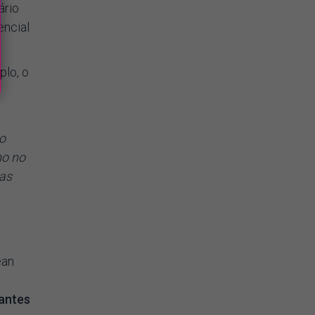
ário
encial
lo, o
o
mo no
das
ean
 antes