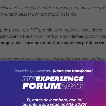
ciência ao sistema de saúde e precisa, para que esse pro
oveitado, passar por tecnologia”
, defende.
 pelo paciente, o PEP permite a extração de indicadores
 subsidiam o trabalho do médico e dos demais profissiona
icar gargalos e promover padronização das práticas clín
ho do médico, mas sugerir as chamadas melhores práticas
para embasá-lo em sua decisão”
, explica.
 Healthcare no hospital envolve alguns passos e, desde 
a com a área de tecnologia da informação:
 demanda treinamento da equipe, tanto assistencial quant
 desde o começo do projeto;