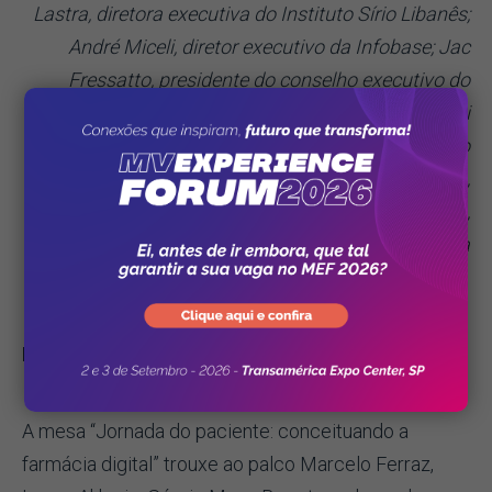
Lastra, diretora executiva do Instituto Sírio Libanês;
André Miceli, diretor executivo da Infobase; Jac
Fressatto, presidente do conselho executivo do
Robô Laura; Vitor Asseituno, presidente da Sami
Saúde; Jacson Barros, gerente de desenvolvimento
de negócios estratégicos da AWS; Ademir Novais,
CIO do Real Hospital Português; Marcelo Maylinch,
CIO do Grupo DASA; e Eduardo Queiroz, CEO da
Santa Casa da Bahia
Lançamento
A mesa “Jornada do paciente: conceituando a
farmácia digital” trouxe ao palco Marcelo Ferraz,