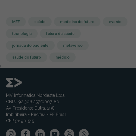
MEF
saúde
medicina do futuro
evento
tecnologia
futuro da saúde
jornada do paciente
metaverso
saúde do futuro
médico
;
MV Informática Nordeste Ltda
CNPJ: 92.306.257/0007-80
Av. Presidente Dutra, 298
Imbiribeira - Recife/ - PE Brasil
CEP 51190-515