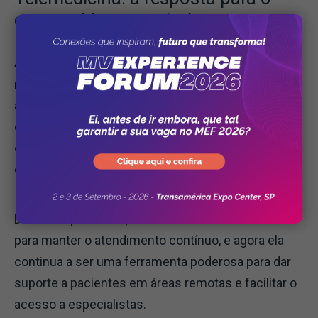
consumidor conectado
A telemedicina permite que pacientes consultem
médicos e especialistas sem precisar se deslocar
até uma clínica. Ela responde à demanda por
conveniência e agilidade dos consumidores, que
estão cada vez mais conectados e familiarizados
com o uso da tecnologia.
Durante a pandemia, a telemedicina foi essencial
para manter o atendimento contínuo, e agora ela
continua a ser uma ferramenta poderosa para dar
suporte a pacientes em áreas remotas e facilitar o
acesso a especialistas.