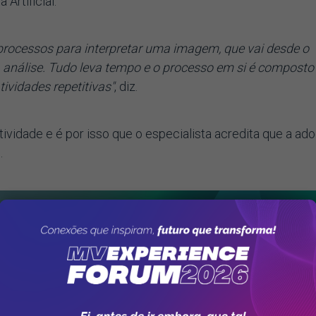
 Artificial.
processos para interpretar uma imagem, que vai desde o
 análise. Tudo leva tempo e o processo em si é composto
tividades repetitivas"
, diz.
tividade e é por isso que o especialista acredita que a ad
.