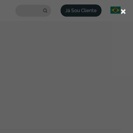
×
Já Sou Cliente