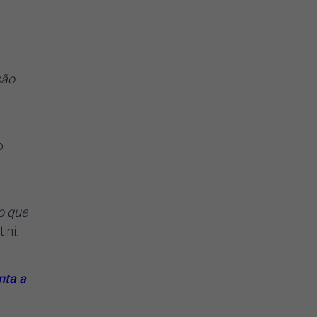
são
o
o que
ini.
nta a