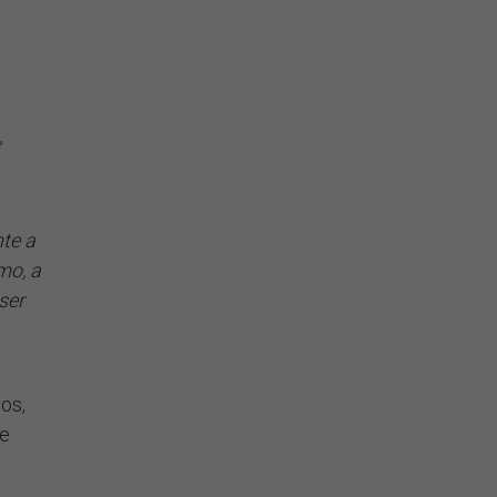
,
te a
mo, a
ser
os,
ue