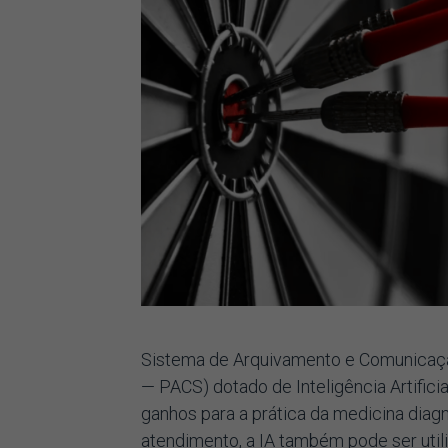
Sistema de Arquivamento e Comunicaçã
— PACS) dotado de Inteligência Artific
ganhos para a prática da medicina diag
atendimento, a IA também pode ser util