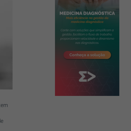
stem
de