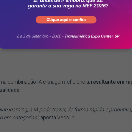
na combinação IA e triagem: eficiência,
resultante em ra
ualidade.
e learning, a IA pode trazer, de forma rápida e produtiva,
o em categorias",
aponta Vedolin.