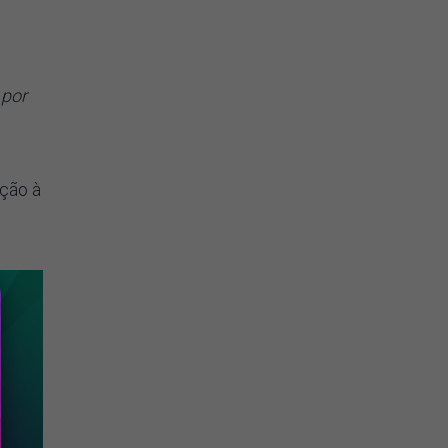
 por
oção à