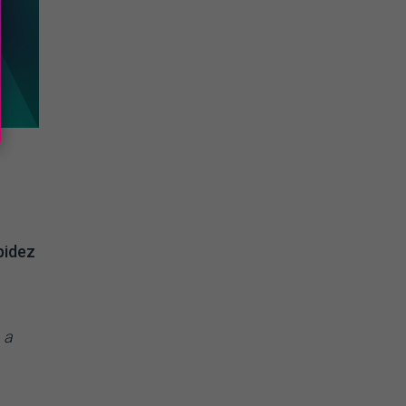
pidez
 a