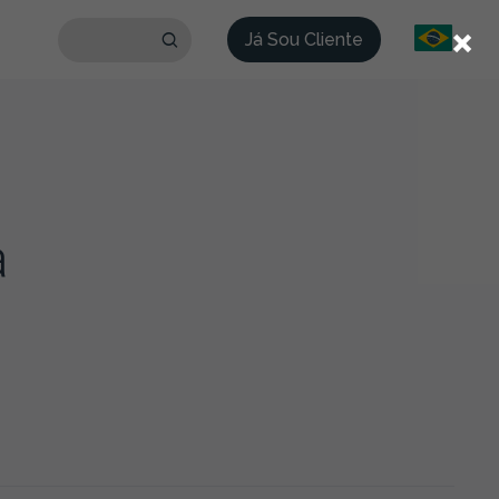
×
Já Sou Cliente
a