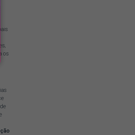
pais
es,
a os
ias
ce
ode
e
ação