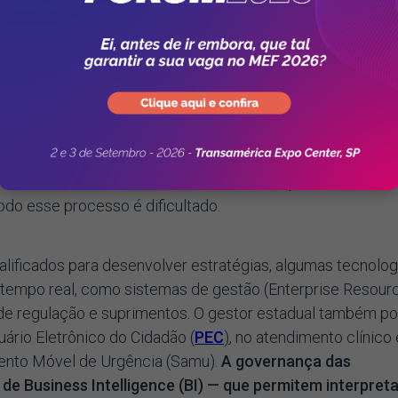
procura, não é possível traçar previsões de demandas,
igentemente a assistência.
m diminui as potencialidades dos consórcios intermunici
Esse modelo integra municípios localizados na mesma
iços
, permitindo que os cidadãos encontrem especialidad
gião em que vivem, diminuindo complexidade e custo par
demandas não forem conhecidas e não for possível cruzar
odo esse processo é dificultado.
alificados para desenvolver estratégias, algumas tecnolog
tempo real, como sistemas de gestão (Enterprise Resour
 de regulação e suprimentos. O gestor estadual também p
uário Eletrônico do Cidadão (
PEC
)
, no atendimento clínico 
mento Móvel de Urgência (Samu).
A governança das
de Business Intelligence (BI) — que permitem interpret