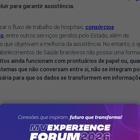
uir para garantir assistência.
ar o fluxo de trabalho de hospitais,
consórcios
ão
, entre outros serviços geridos pelo Estado, além de
as que objetivam a melhoria da assistência. No entanto, o 
tabelecimentos de Saúde brasileiros não possui uma forma
itos ainda funcionam com prontuários de papel ou, qu
istemas que não conversam entre si, não se integram po
ssária para que os dados se transformem em informaçõ
sa monitorar vagas em leitos e atendimento especializados
exames e a transferência de pacientes em estado grave de
dade de Terapia Intensiva (UTI) ou de procedimentos
em saber exatamente quantos cidadãos utilizam os