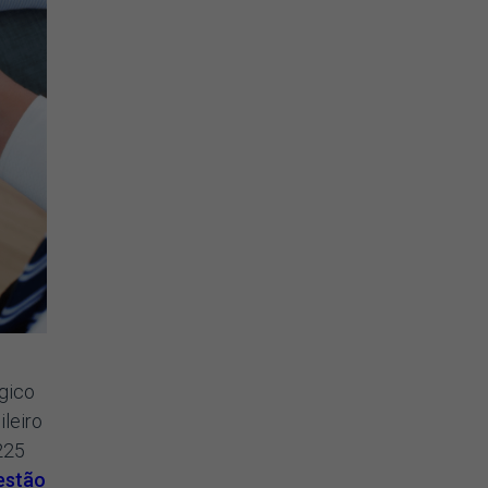
égico
leiro
225
estão