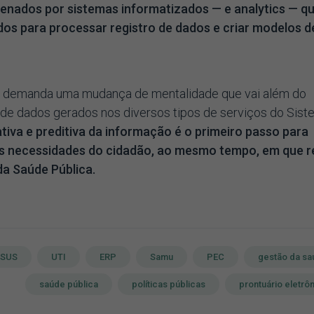
nados por sistemas informatizados — e analytics — q
dos para processar registro de dados e criar modelos d
to, demanda uma mudança de mentalidade que vai além do
e dados gerados nos diversos tipos de serviços do Sist
ativa e preditiva da informação é o primeiro passo para
às necessidades do cidadão, ao mesmo tempo, em que 
da Saúde Pública.
SUS
UTI
ERP
Samu
PEC
gestão da sa
saúde pública
políticas públicas
prontuário eletrô