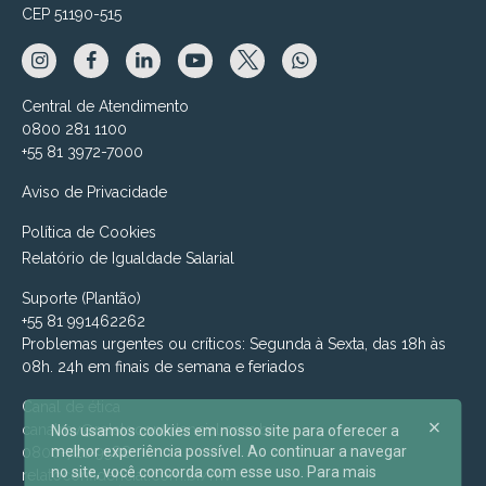
CEP 51190-515
Central de Atendimento
0800 281 1100
+55 81 3972-7000
Aviso de Privacidade
Política de Cookies
Relatório de Igualdade Salarial
Suporte (Plantão)
+55 81 991462262
Problemas urgentes ou críticos: Segunda à Sexta, das 18h às
08h. 24h em finais de semana e feriados
Canal de ética
canalmv@relatoconfidencial.com.br
Nós usamos cookies em nosso site para oferecer a
melhor experiência possível. Ao continuar a navegar
0800-721-9588
no site, você concorda com esse uso. Para mais
relatoconfidencial.com.br/mv