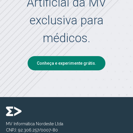
Artificial da MV
exclusiva para
médicos.
Conheça e experimente grátis.
MV Informática Nordeste Ltda
CNPJ: 92.306.257/0007-80