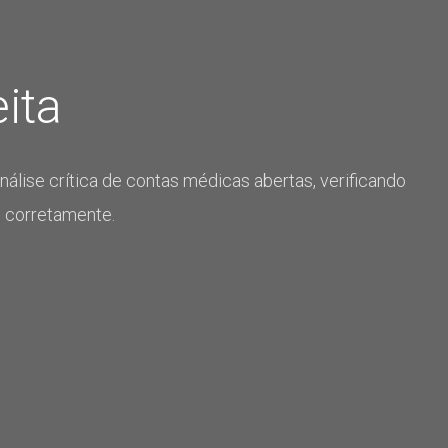
eita
nálise crítica de contas médicas
abertas, verificando
s
c
orretamente
.