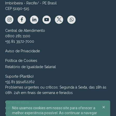
Imbiribeira - Recife/ - PE Brasil
CEP 51190-515
Central de Atendimento
0800 281 1100
+55 81 3972-7000
Aviso de Privacidade
Política de Cookies
Relatório de Igualdade Salarial
Suporte (Plantão)
+55 81 991462262
Problemas urgentes ou críticos: Segunda à Sexta, das 18h às
08h. 24h em finais de semana e feriados
Canal de ética
canalmv@relatoconfidencial.com.br
Nós usamos cookies em nosso site para oferecer a
melhor experiência possível. Ao continuar a navegar
0800-721-9588