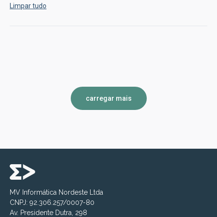
Limpar tudo
carregar mais
MV Informática Nordeste Ltda
CNPJ: 92.306.257/0007-80
Av. Presidente Dutra, 298