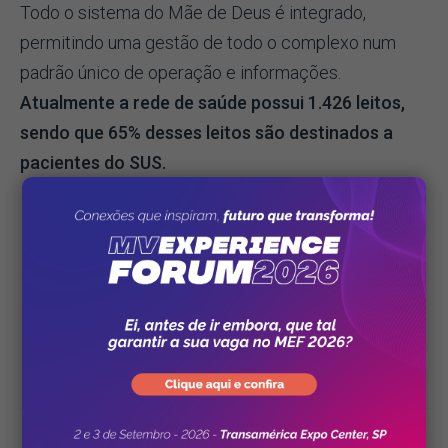
Todo o sistema do Mãe de Deus é integrado,
permitindo uma gestão de todo o complexo num
padrão único de operação e informações.
Atualmente a rede de saúde possui 1.426 leitos,
sendo que 65% desses leitos são destinados a
pacientes do SUS.
“Temos a certeza que acertamos na escolha. Para
fazer esse caminho do crescimento, nós
precisávamos dessa ferramenta”
, conclui o Diretor
Geral.