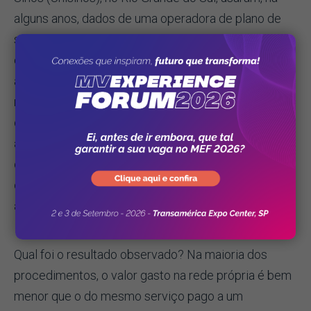
alguns anos, dados de uma operadora de plano de
saúde de Porto Alegre, comparando seus custos
com a rede própria em relação aos valores pagos
aos prestadores mais em conta da região.
O
método de comparação empregado foi o de
custeio pleno, sendo mais abrangente, pois
agrega custo e despesa e considera custos
diretos — como salários dos médicos, e indiretos,
como aluguéis, depreciação, energia elétrica e
assim por diante.
Qual foi o resultado observado? Na maioria dos
procedimentos, o valor gasto na rede própria é bem
menor que o do mesmo serviço pago a um